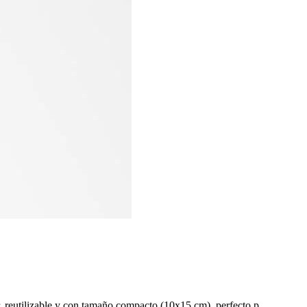
r, reutilizable y con tamaño compacto (10x15 cm), perfecto p