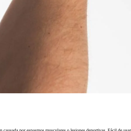
ión causada por espasmos musculares o lesiones deportivas. Fácil de usa